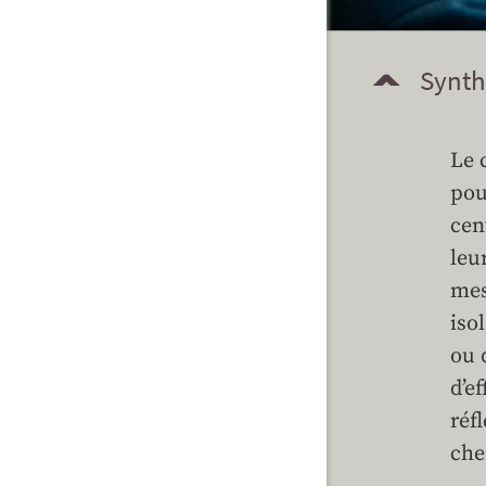
Synth
Le 
pou
cen
leu
mes
iso
ou 
d’e
réf
che