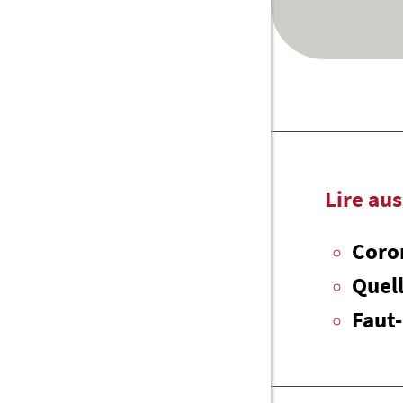
Lire aus
Coron
Quell
Faut-