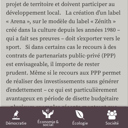
projet de territoire et doivent participer au
développement local. La création d’un label
« Arena », sur le modèle du label « Zénith »
créé dans la culture depuis les années 1980 –
qui a fait ses preuves – doit s’exporter vers le
sport. Si dans certains cas le recours à des
contrats de partenariats public-privé (PPP)
est envisageable, il importe de rester
prudent. Même si le recours aux PPP permet
de réaliser des investissements sans générer
d’endettement – ce qui est particulièrement
avantageux en période de disette budgétaire
– plusieurs exemples récents montrent que
les PPP sont plus coûteux à long terme pour
Économie &
Démocratie
Écologie
Société
la collectivité et engendrent des
social