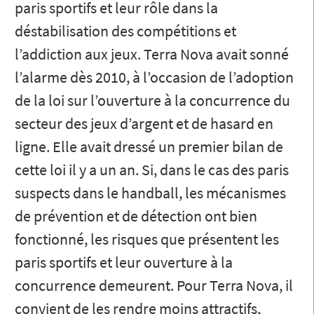
paris sportifs et leur rôle dans la
déstabilisation des compétitions et
l’addiction aux jeux. Terra Nova avait sonné
l’alarme dès 2010, à l’occasion de l’adoption
de la loi sur l’ouverture à la concurrence du
secteur des jeux d’argent et de hasard en
ligne. Elle avait dressé un premier bilan de
cette loi il y a un an. Si, dans le cas des paris
suspects dans le handball, les mécanismes
de prévention et de détection ont bien
fonctionné, les risques que présentent les
paris sportifs et leur ouverture à la
concurrence demeurent. Pour Terra Nova, il
convient de les rendre moins attractifs,