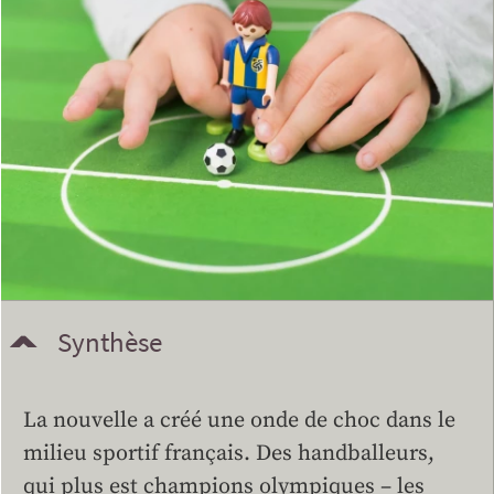
Synthèse
La nouvelle a créé une onde de choc dans le
milieu sportif français. Des handballeurs,
qui plus est champions olympiques – les