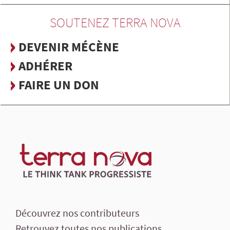
SOUTENEZ TERRA NOVA
DEVENIR MÉCÈNE
ADHÉRER
FAIRE UN DON
Découvrez nos contributeurs
Retrouvez toutes nos publications