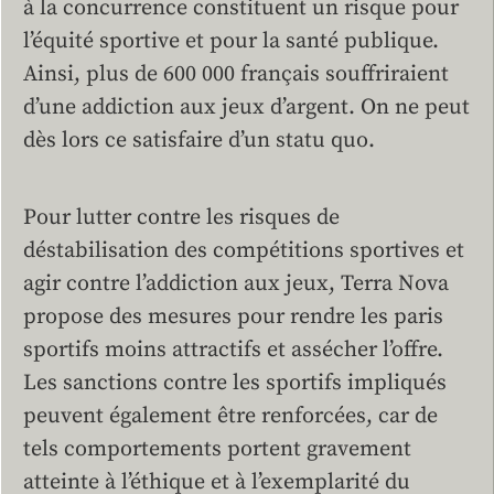
à la concurrence constituent un risque pour
l’équité sportive et pour la santé publique.
Ainsi, plus de 600 000 français souffriraient
d’une addiction aux jeux d’argent. On ne peut
dès lors ce satisfaire d’un statu quo.
Pour lutter contre les risques de
déstabilisation des compétitions sportives et
agir contre l’addiction aux jeux, Terra Nova
propose des mesures pour rendre les paris
sportifs moins attractifs et assécher l’offre.
Les sanctions contre les sportifs impliqués
peuvent également être renforcées, car de
tels comportements portent gravement
atteinte à l’éthique et à l’exemplarité du