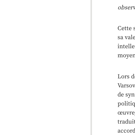
observ
Cette 
sa val
intell
moyens
Lors d
Varsov
de syn
politi
œuvre,
tradui
accord