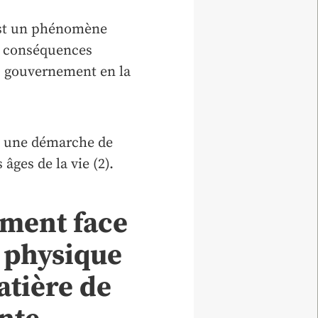
 est un phénomène
es conséquences
u gouvernement en la
ns une démarche de
âges de la vie (2).
ement face
é physique
atière de