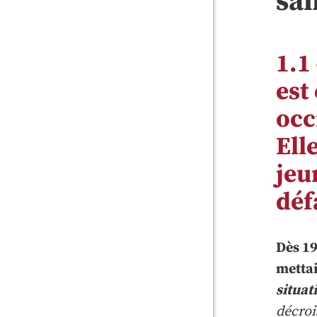
san
1.1
est
occ
Ell
jeu
déf
Dès 19
mettai
situat
décroi