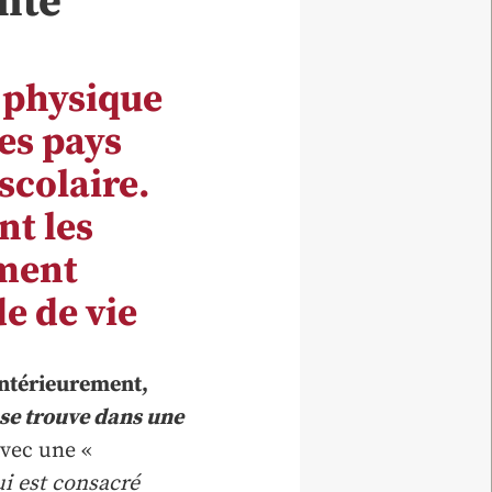
ante
é physique
es pays
scolaire.
nt les
ement
e de vie
antérieurement,
 se trouve dans une
avec une «
ui est consacré