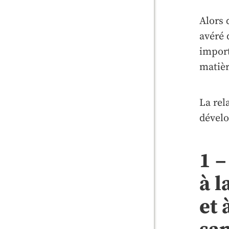
Alors 
avéré 
import
matièr
La rel
dévelo
1 
à l
et 