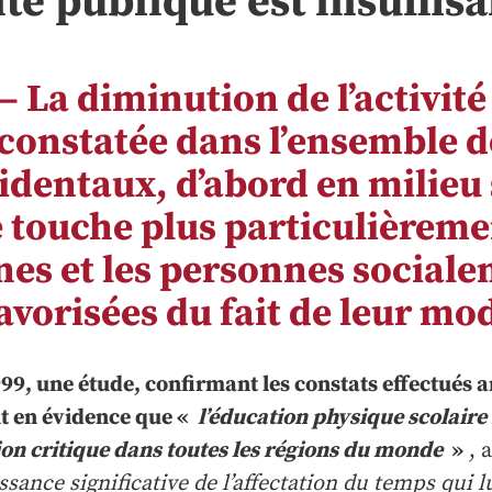
té publique est insuffis
 – La diminution de l’activit
 constatée dans l’ensemble d
identaux, d’abord en milieu 
e touche plus particulièreme
nes et les personnes social
avorisées du fait de leur mod
99, une étude, confirmant les constats effectués 
t en évidence que «
l’éducation physique scolaire
ion critique dans toutes les régions du monde
»
, 
ssance significative de l’affectation du temps qui l