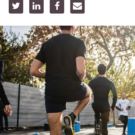
twitter
linkedin
facebook
email