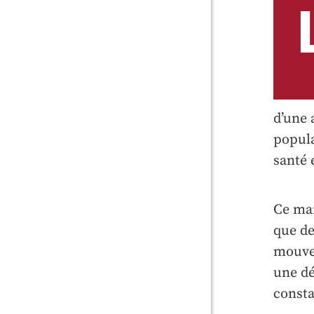
d’une 
popula
santé 
Ce man
que de
mouvem
une dé
consta